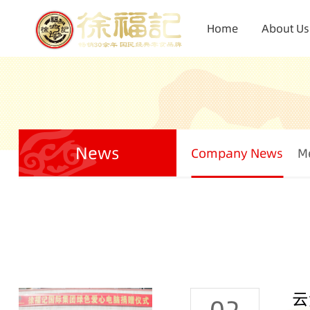
Home
About Us
News
Company News
M
云