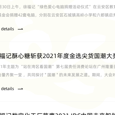
1月30日上午，徐福记“绿色爱心电脑捐赠活动仪式”在云安区
基金会捐赠42套电脑，分别在云安区石城镇高岭小学和六都镇启秀
名学生受惠。
 details
福记酥心糖斩获2021年度金选尖货国潮
021年主题为“站在湾区看国潮”第七届责任消费论坛在广州隆
力量齐聚一堂 ，共同探讨 " 国潮 " 的未来发展之道。期间，大会
金选尖货国潮大奖。
 details