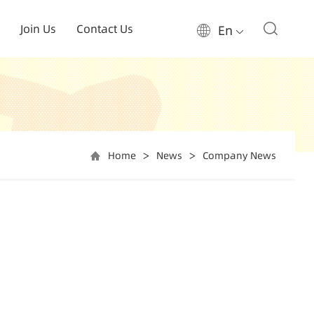
Join Us
Contact Us
En
Home
News
Company News
>
>
脑