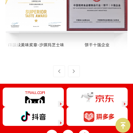
ITI顶级美味奖章-沙琪玛芝士味
饼干十强企业