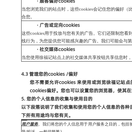
顾客偏好
cookies
·
当您浏览我们的站点时，这些
cookies
会记住您的偏好（
合您。
广告或定向
cookies
·
这些
cookies
用于投放与您有关的广告。它们还限制您看
线行为，为您提供您可能感兴趣的广告。我们可能会与第
社交媒体
cookies
·
当您使用徐福记站点上的社交媒体共享按钮共享信息时，
4.3
管理您的
cookies /
偏好
您不需要允许
cookies
来使用或浏览徐福记站点
cookies
偏好。您也可以设置您的浏览器，使其
5.
您的个人信息的收集与使用目的
以下段落说明了我们收集和使用您的个人信息的各种
下所有用途均与您有关。
我们基于以下目的收集和使用您的个人信息
用户服务
。
我们将您的个人信息用于用户服务之目的，包括
、
一般问题等）。
题
/
投诉