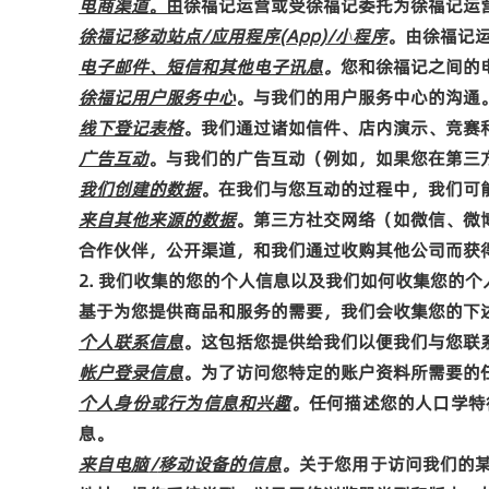
电商渠道
。由
徐福记运营或
受
徐福记
委托为徐福记运
徐福记移动站点
/
应用程序
(App)/
小程序
。由徐福记
电子邮件、短信和其他电子讯息
。
您和徐福记之间的
徐福记用户服务中心
。与我们的用户服务中心的沟通
线下登记表格
。我们通过诸如信件、店内演示、竞赛
广告互动
。与我们的广告互动（例如，如果您在第三
我们创建的数据
。在我们与您互动的过程中，我们可
来自其他来源的数据
。第三方社交网络（如微信、微
合作伙伴，公开渠道，和我们通过收购其他公司而获
2.
我们收集的您的个人信息以及我们如何收集您的个
基于为您提供商品和服务的需要，我们会收集您的下
个人联系信息
。这包括您提供给我们以便我们与您联
帐户登录信息
。为了访问您特定的账户资料所需要的
个人身份或行为信息和兴趣
。
任何描述您的人口学特
息。
来自电脑
/
移动设备的信息
。
关于您用于访问我们的