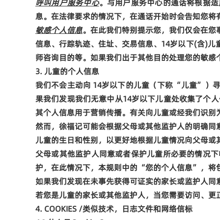
呼叫用户服务中心
。与用户服务中心的通话将根据适
息。在法律要求的情况下，在通话开始时会告知您将
敏感个人信息
。
在此我们特别提示您，
我们
仅
会在您
信息、行踪轨迹、住址、交易信息、
14
岁以下
(
含
)
儿
师咨询
目的等
。如果我们出于其他目的处理您的敏感
3.
儿童的个人信息
我们不会主动向
14
岁以下的儿童（下称
“
儿童
”
）
果我们发现我们无意中从
14
岁以下
儿童处收集了个人
其个人信息用于营销传播。
有关向儿童或经我们识别
然而，徐福记可能会根据父母或其他监护人的明确同
儿童的生日和性别，以更好地根据儿童情况向父母或
父母
或其他监护人
同意或者保护儿童所必要的情况下
护，在此情况下，本规则中的
“
您的个人信息
”
，将
如果我们发现在未事先获得可证实的
家长或监护人
同
若您是儿童的家长或其他监护人，当您需要访问、更
4.
COOKIES /
类似技术，日志文件和网络信标