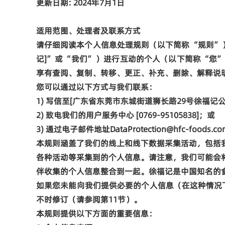
更新日期
: 2024
年
7
月
1
日
适用范围
、处理者及联系方式
请仔细阅读本个人信息处理规则（以下简称
“
规则
”
记
]
”
或
“
我们
”
）进行互动的个人（以下简称
“
您
享有查阅、复制、转移、更正、补充、删除、解释说
您可以通过以下
方式与我们联系：
1)
写信至
[
广东省东莞市东城街道狮长路
29
号徐福记
2)
致电我们的用户服务中心
[
0769-95105838
]；或
3)
通过电子邮件地址
DataProtection@hfc-foods.c
本规则涵盖了我们的线上和线下数据采集活动，包括
各种活动等采集到的个人信息。
请注意，我们可能会
伴收集的个人信息整合到一起。
徐福记是中国知名的
如果您未能向我们提供必要的个人信息（在这种情况
不时修订（请参阅第
11
节）。
本规则提供以下方面的重要信息：