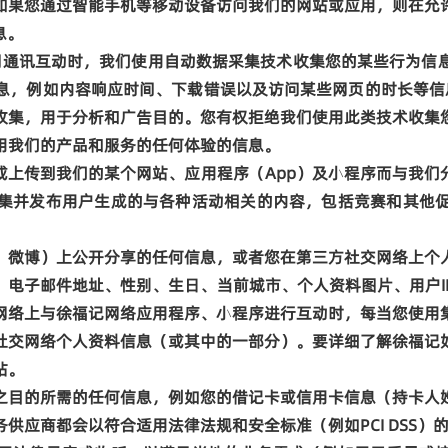
如果您通过智能手机等移动设备访问我们的网站或应用，则在允
息。
闻通讯互动时，我们使用自动数据采集技术收集您的某些行为信
息，例如内容响应时间、下载错误以及访问某些网页的时长等信
收集，用于分析和广告目的。您有权拒绝我们使用此类技术收集
用我们的产品和服务的任何体验的信息。
或上传到我们的某个网站、应用程序（
App
）及
小程序
而与我们
集并发布用户生成的与各种活动相关的内容，包括竞赛和其他
、微博）上公开分享的任何信息，或者您在第三方社交网络上个
、电子邮件地址、性别、生日、当前城市、个人资料图片、用户
网络上与徐福记网络应用程序、
小程序
进行互动时，每当您使用
社交网络个人资料信息（或其中的一部分）。要详细了解徐福记
站。
之目的所需的任何信息，例如您的借记卡或信用卡信息（持卡人
务供应商都会以符合适用法律法规和安全标准（例如
PCI DSS
）