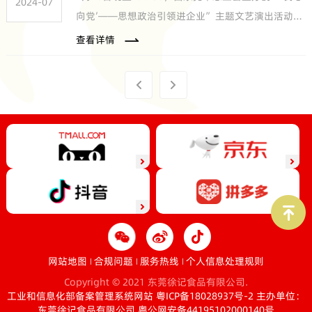
2024-07
向党’——思想政治引领进企业”主题文艺演出活动走
进徐福记。
查看详情
网站地图
合规问题
服务热线
个人信息处理规则
Copyright © 2021 东莞徐记食品有限公司.
工业和信息化部备案管理系统网站 粤ICP备18028937号-2
主办单位：
东莞徐记食品有限公司
粤公网安备44195102000140号