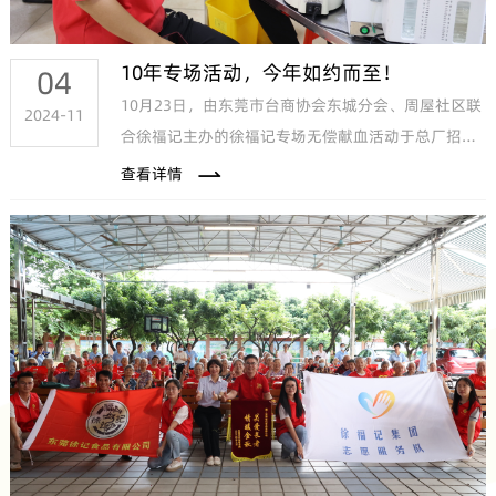
10年专场活动，今年如约而至！
04
10月23日，由东莞市台商协会东城分会、周屋社区联
2024-11
合徐福记主办的徐福记专场无偿献血活动于总厂招聘
中心顺利开展。
查看详情