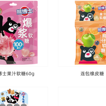
博士果汁软糖60g
连包橡皮糖