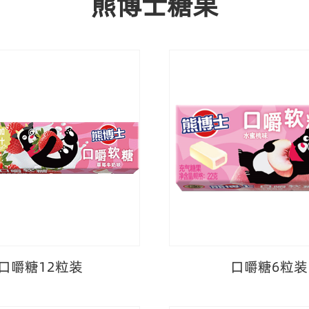
熊博士糖果
口嚼糖12粒装
口嚼糖6粒装