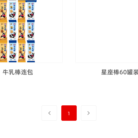
牛乳棒连包
星座棒60罐
1